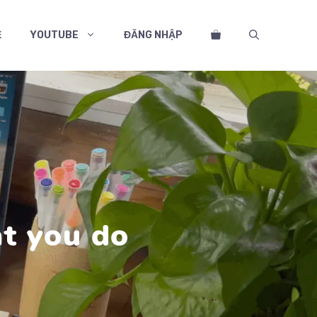
Ệ
YOUTUBE
ĐĂNG NHẬP
at you do