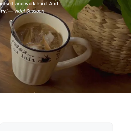
ourself and work hard. And
ary
.”―
Vidal Sassoon