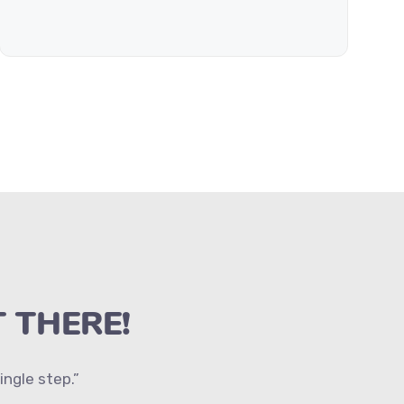
T THERE!
ngle step.”