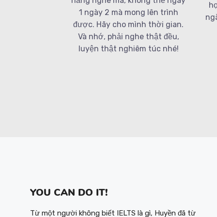
năng nghe mà, không thể ngày
họ
1 ngày 2 mà mong lên trình
ngà
được. Hãy cho mình thời gian.
Và nhớ, phải nghe thật đều,
luyện thật nghiêm túc nhé!
YOU CAN DO IT!
Từ một người không biết IELTS là gì, Huyền đã từ