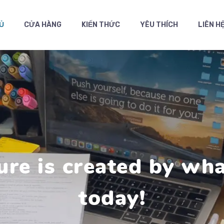
Ủ
CỬA HÀNG
KIẾN THỨC
YÊU THÍCH
LIÊN H
ure is created by wh
today!