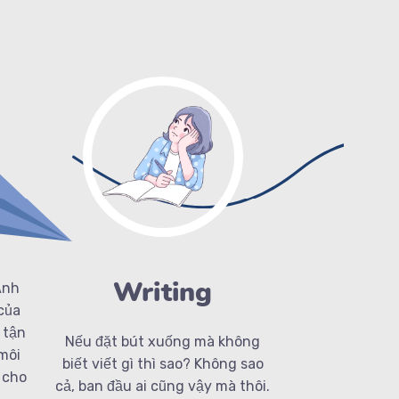
Writing
Anh
 của
 tận
Nếu đặt bút xuống mà không
môi
biết viết gì thì sao? Không sao
 cho
cả, ban đầu ai cũng vậy mà thôi.