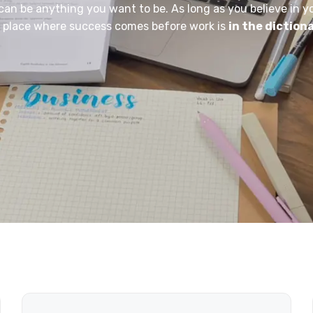
can be anything you want to be. As long as you believe in y
 place where success comes before work is
in the diction